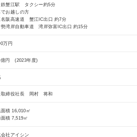
鉄蟹江駅 タクシー約5分
車でお越しの方
名阪高速道 蟹江IC出口 約7分
勢湾岸自動車道 湾岸弥富IC出口 約15分
000万円
.8億円 (2023年度)
名
表取締役社長 岡村 将和
面積 16,010㎡
面積 7,519㎡
式会社アイシン