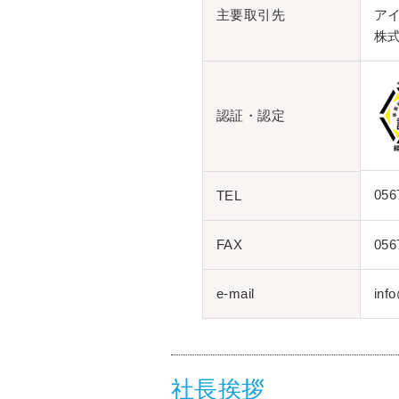
主要取引先
ア
株
認証・認定
056
TEL
FAX
056
e-mail
inf
社長挨拶