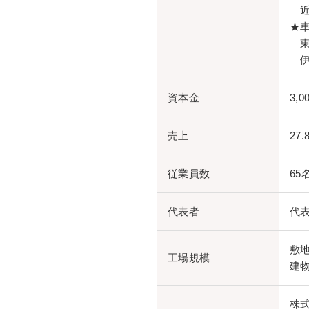
近
★
東
伊
資本金
3,
売上
27
従業員数
65
代表者
代
敷地
工場規模
建物
株