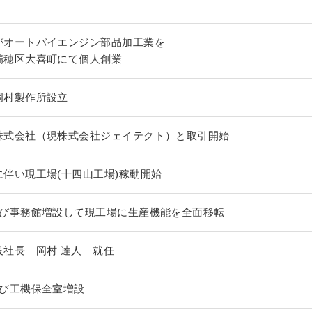
がオートバイエンジン部品加工業を
瑞穂区大喜町にて個人創業
岡村製作所設立
株式会社（現株式会社ジェイテクト）と取引開始
に伴い現工場(十四山工場)稼動開始
及び事務館増設して現工場に生産機能を全面移転
役社長 岡村 達人 就任
及び工機保全室増設