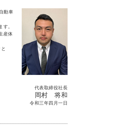
自動車
ます。
生産体
りと
代表取締役社長
岡村 将和
令和三年四月一日