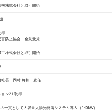
精機株式会社と取引開始
設
取得
災害防止協会 金賞受賞
機工株式会社と取引開始
設
役社長 岡村 将和 就任
ョン21 取得
動の一貫として大容量太陽光発電システム導入（240kW）