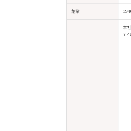
創業
19
本
〒4